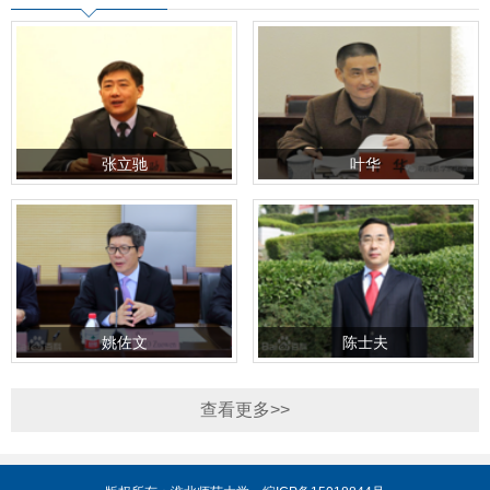
张立驰
叶华
姚佐文
陈士夫
查看更多>>