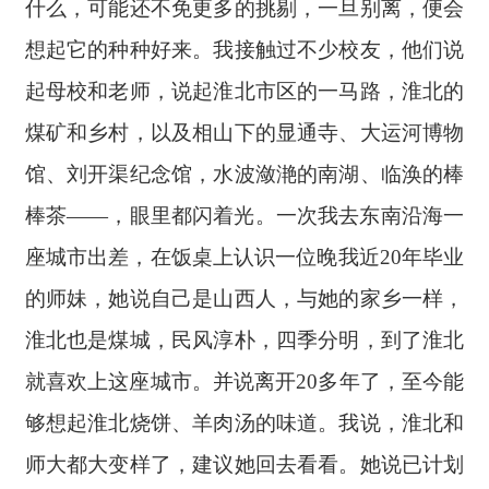
什么，可能还不免更多的挑剔，一旦别离，便会
想起它的种种好来。我接触过不少校友，他们说
起母校和老师，说起淮北市区的一马路，淮北的
煤矿和乡村，以及相山下的显通寺、大运河博物
馆、刘开渠纪念馆，水波潋滟的南湖、临涣的棒
棒茶——，眼里都闪着光。一次我去东南沿海一
座城市出差，在饭桌上认识一位晚我近20年毕业
的师妹，她说自己是山西人，与她的家乡一样，
淮北也是煤城，民风淳朴，四季分明，到了淮北
就喜欢上这座城市。并说离开20多年了，至今能
够想起淮北烧饼、羊肉汤的味道。我说，淮北和
师大都大变样了，建议她回去看看。她说已计划