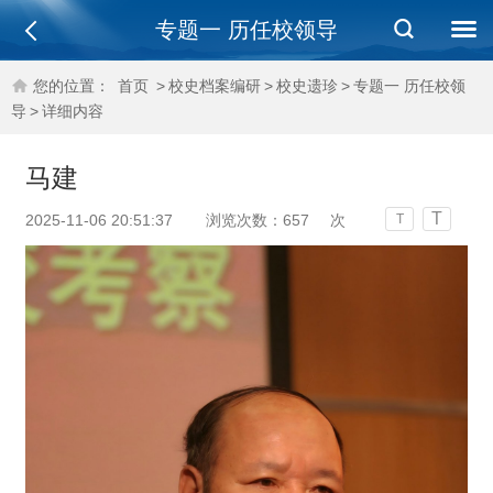
专题一 历任校领导
您的位置：
首页
>
校史档案编研
>
校史遗珍
>
专题一 历任校领
导
>
详细内容
马建
T
2025-11-06 20:51:37
浏览次数：
657
次
T